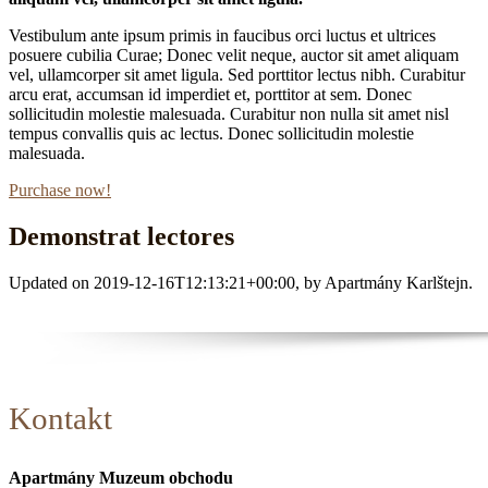
Vestibulum ante ipsum primis in faucibus orci luctus et ultrices
posuere cubilia Curae; Donec velit neque, auctor sit amet aliquam
vel, ullamcorper sit amet ligula. Sed porttitor lectus nibh. Curabitur
arcu erat, accumsan id imperdiet et, porttitor at sem. Donec
sollicitudin molestie malesuada. Curabitur non nulla sit amet nisl
tempus convallis quis ac lectus. Donec sollicitudin molestie
malesuada.
Purchase now!
Demonstrat lectores
Updated on
2019-12-16T12:13:21+00:00
, by
Apartmány Karlštejn
.
Lorem
ipsum
dolor
sit
Kontakt
Address:
Apartmány Muzeum obchodu