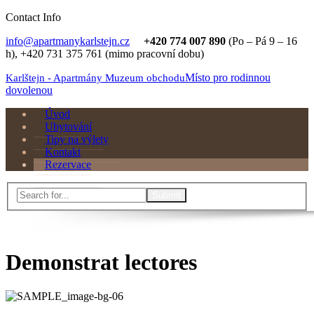
Skip
Contact Info
to
info@apartmanykarlstejn.cz
+420 774 007 890
(Po – Pá 9 – 16
navigation
h), +420 731 375 761 (mimo pracovní dobu)
Místo pro rodinnou
Karlštejn - Apartmány Muzeum obchodu
dovolenou
Skip
Úvod
to
Ubytování
content
Tipy na výlety
Kontakt
Rezervace
Menu
Search
for:
Close
search
form
Demonstrat lectores