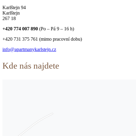
Karlštejn 94
Karlštejn
267 18
Phone
+420 774 007 890
(Po – Pá 9 – 16 h)
number:
+420 731 375 761 (mimo pracovní dobu)
Email
info@apartmanykarlstejn.cz
address:
Kde nás najdete